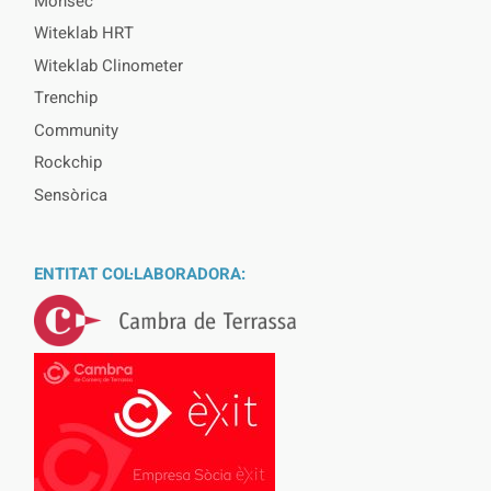
Monsec
Witeklab HRT
Witeklab Clinometer
Trenchip
Community
Rockchip
Sensòrica
ENTITAT COL·LABORADORA: