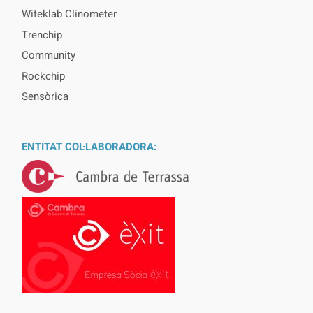
Witeklab Clinometer
Trenchip
Community
Rockchip
Sensòrica
ENTITAT COL·LABORADORA: