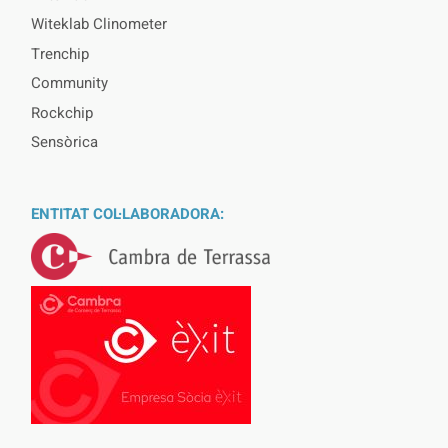
Witeklab Clinometer
Trenchip
Community
Rockchip
Sensòrica
ENTITAT COL·LABORADORA: