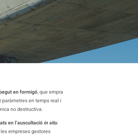
mbegut en formigó
, que empra
t paràmetres en temps real i
nica no destructiva.
sats en l’auscultació
in situ
.
 les empreses gestores