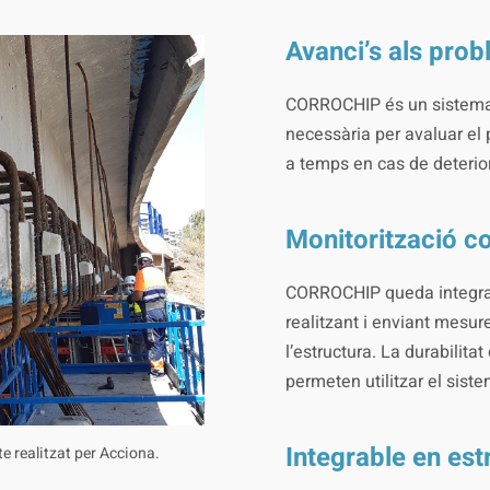
Avanci’s als prob
CORROCHIP és un sistema
necessària per avaluar el 
a temps en cas de deterior
Monitorització co
CORROCHIP queda integrat 
realitzant i enviant mesur
l’estructura. La durabilita
permeten utilitzar el sist
Integrable en est
te realitzat per Acciona.