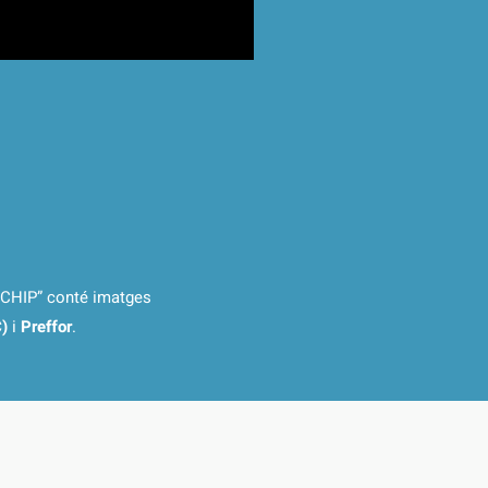
OCHIP” conté imatges
)
i
Preffor
.