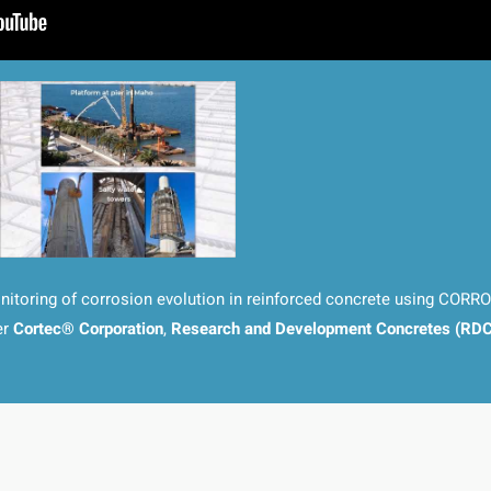
nitoring of corrosion evolution in reinforced concrete using CORR
er
Cortec® Corporation
,
Research and Development Concretes (RDC