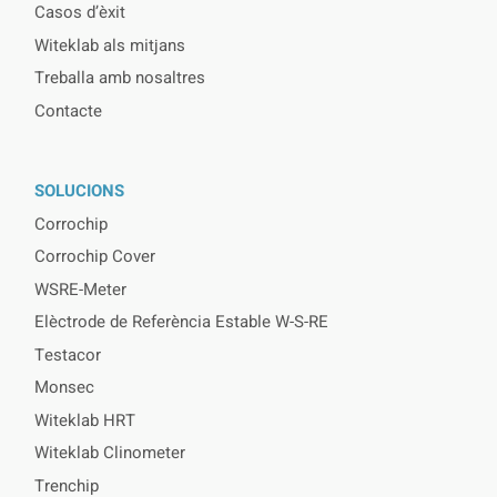
Casos d’èxit
Witeklab als mitjans
Treballa amb nosaltres
Contacte
SOLUCIONS
Corrochip
Corrochip Cover
WSRE-Meter
Elèctrode de Referència Estable W-S-RE
Testacor
Monsec
Witeklab HRT
Witeklab Clinometer
Trenchip