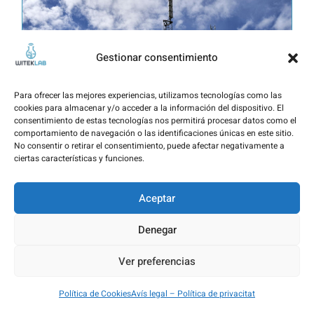
Gestionar consentimiento
Para ofrecer las mejores experiencias, utilizamos tecnologías como las
cookies para almacenar y/o acceder a la información del dispositivo. El
consentimiento de estas tecnologías nos permitirá procesar datos como el
comportamiento de navegación o las identificaciones únicas en este sitio.
No consentir o retirar el consentimiento, puede afectar negativamente a
ciertas características y funciones.
Chatu Tech-Witeklab participa en el
Aceptar
desenvolupament de nous sensors
Denegar
per a la detecció i monitorització de
la corrosió atmosfèrica en
Ver preferencias
infraestructures metàl·liques
21 des., 2025
Política de Cookies
Avís legal – Política de privacitat