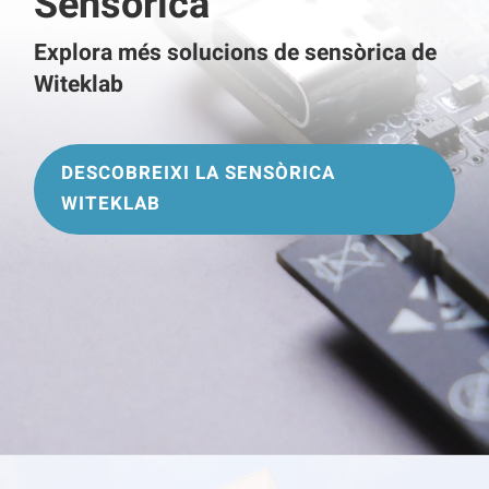
Sensòrica
Explora més solucions de sensòrica de
Witeklab
DESCOBREIXI LA SENSÒRICA
WITEKLAB