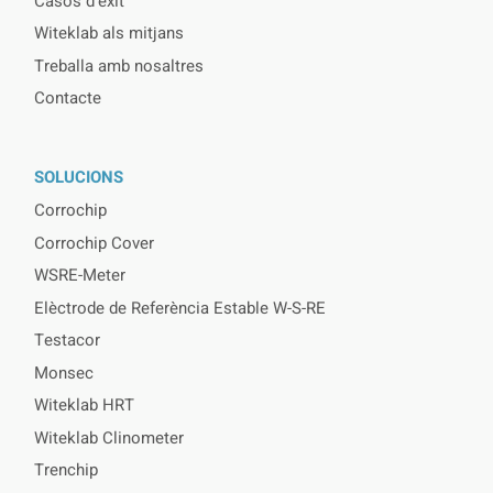
Casos d’èxit
Witeklab als mitjans
Treballa amb nosaltres
Contacte
SOLUCIONS
Corrochip
Corrochip Cover
WSRE-Meter
Elèctrode de Referència Estable W-S-RE
Testacor
Monsec
Witeklab HRT
Witeklab Clinometer
Trenchip