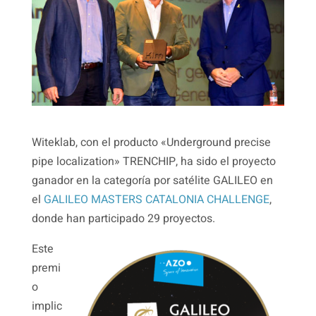
Witeklab, con el producto «Underground precise
pipe localization» TRENCHIP, ha sido el proyecto
ganador en la categoría por satélite GALILEO en
el
GALILEO MASTERS CATALONIA CHALLENGE
,
donde han participado 29 proyectos.
Este
premi
o
implic