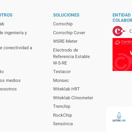
OTROS
SOLUCIONES
ENTIDAD
COLABOR
ab
Corrochip
e ingeniería y
Corrochip Cover
WSRE-Meter
e conectividad a
Electrodo de
Referencia Estable
W-S-RE
to
Testacor
los medios
Monsec
nosotros
Witeklab HRT
Witeklab Clinometer
Trenchip
RockChip
Sensórica