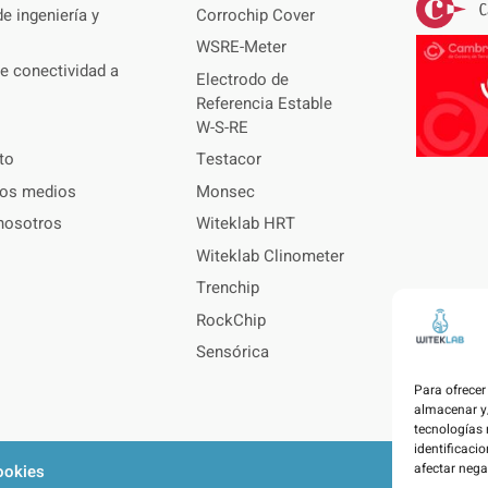
e ingeniería y
Corrochip Cover
WSRE-Meter
e conectividad a
Electrodo de
Referencia Estable
W-S-RE
to
Testacor
los medios
Monsec
nosotros
Witeklab HRT
Witeklab Clinometer
Trenchip
RockChip
Sensórica
Para ofrecer
almacenar y/
tecnologías
identificacio
afectar nega
ookies