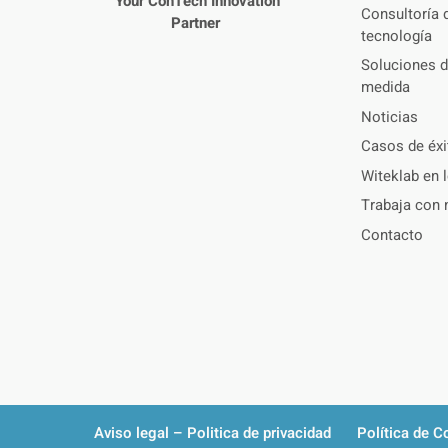
Your ConTech Innovation
Consultoría d
Partner
tecnología
Soluciones d
medida
Noticias
Casos de éxi
Witeklab en 
Trabaja con 
Contacto
Aviso legal – Politica de privacidad
Política de C