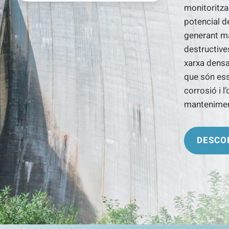
monitoritzac
potencial d
generant ma
destructives
xarxa densa
que són ess
corrosió i l
mantenimen
DESCO