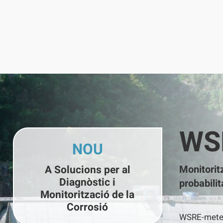
WS
NOU
A Solucions per al
Monitorit
Diagnòstic i
probabili
Monitorització de la
Corrosió
WSRE-meter 