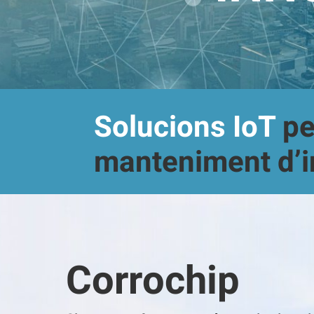
Solucions IoT
per
manteniment d’i
Corrochip