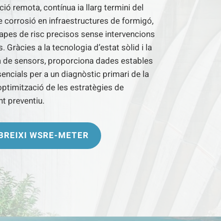
ió remota, contínua ia llarg termini del
e corrosió en infraestructures de formigó,
pes de risc precisos sense intervencions
. Gràcies a la tecnologia d’estat sòlid i la
 de sensors, proporciona dades estables
encials per a un diagnòstic primari de la
’optimització de les estratègies de
t preventiu.
BREIXI WSRE-METER