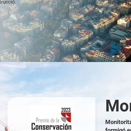
trucció.
Mo
Monitorit
formigó e