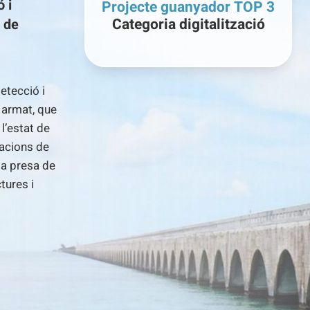
 i
Projecte guanyador TOP 3
Categoria digitalització
s de
etecció i
 armat, que
l’estat de
macions de
la presa de
tures i