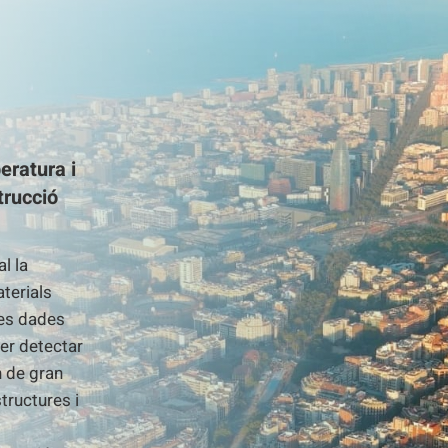
eratura i
trucció
l la
aterials
Les dades
per detectar
n de gran
tructures i