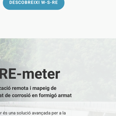
DESCOBREIXI W-S-RE
RE-meter
zació remota i mapeig de
tat de corrosió en formigó armat
és una solució avançada per a la